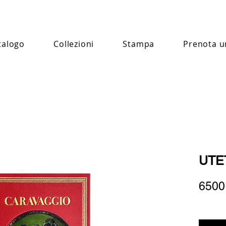
talogo
Collezioni
Stampa
Prenota u
UTET
6500