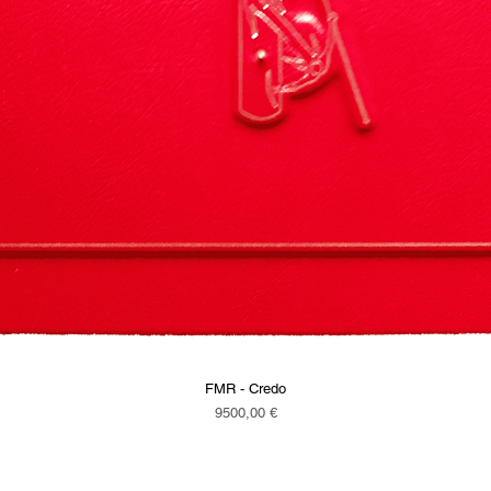
FMR - Credo
Vista rapida
Prezzo
9500,00 €