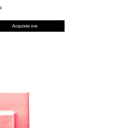
i
Acquista ora