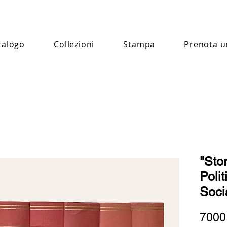
talogo
Collezioni
Stampa
Prenota u
"Stor
Poli
Soci
7000