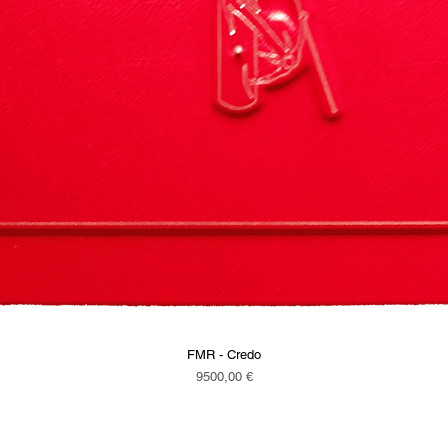
FMR - Credo
Vista rapida
Prezzo
9500,00 €