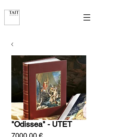
"Odissea" - UTET
Prezzo
7000,00 €