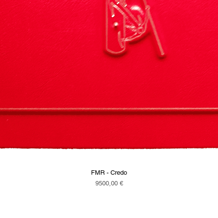
FMR - Credo
Vista rapida
Prezzo
9500,00 €