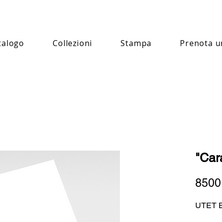
talogo
Collezioni
Stampa
Prenota u
"Car
8500
UTET E