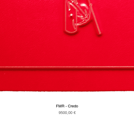
FMR - Credo
Vista rapida
Prezzo
9500,00 €