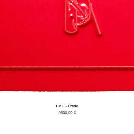
FMR - Credo
Vista rapida
Prezzo
9500,00 €