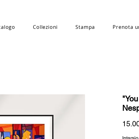
talogo
Collezioni
Stampa
Prenota u
"You
Nesp
15.0
Intarsi