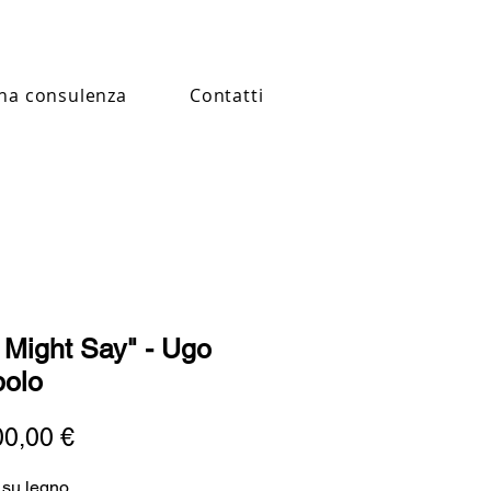
na consulenza
Contatti
 Might Say" - Ugo
olo
Prezzo
00,00 €
o su legno