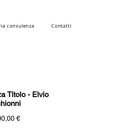
na consulenza
Contatti
a Titolo - Elvio
hionni
Prezzo
00,00 €