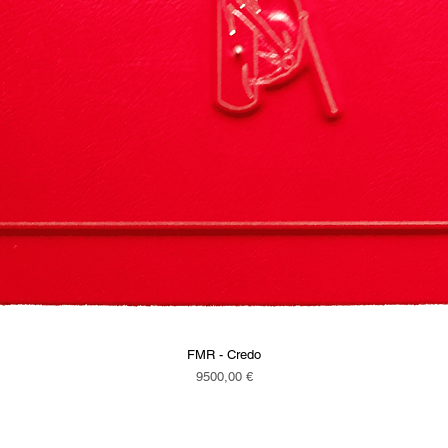
FMR - Credo
Vista rapida
Prezzo
9500,00 €