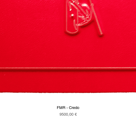
FMR - Credo
Vista rapida
Prezzo
9500,00 €