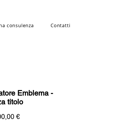
na consulenza
Contatti
atore Emblema -
a titolo
Prezzo
00,00 €