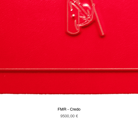
FMR - Credo
Vista rapida
Prezzo
9500,00 €