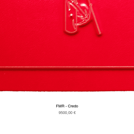
FMR - Credo
Vista rapida
Prezzo
9500,00 €