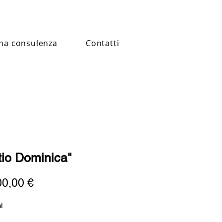
na consulenza
Contatti
tio Dominica"
Prezzo
00,00 €
i