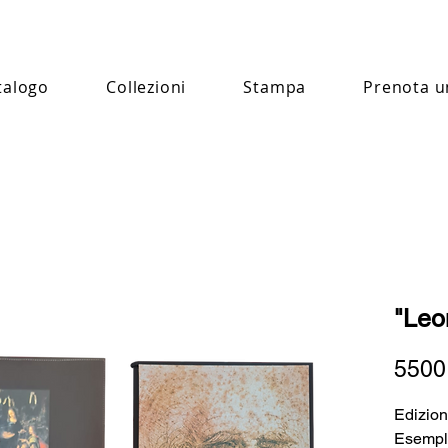
talogo
Collezioni
Stampa
Prenota u
"Leo
5500
Edizion
Esempl