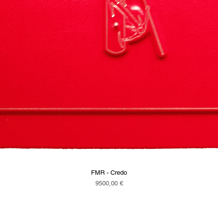
FMR - Credo
Vista rapida
Prezzo
9500,00 €