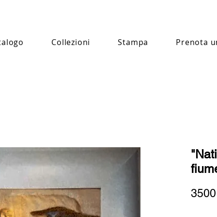
talogo
Collezioni
Stampa
Prenota u
"Nati
fium
3500