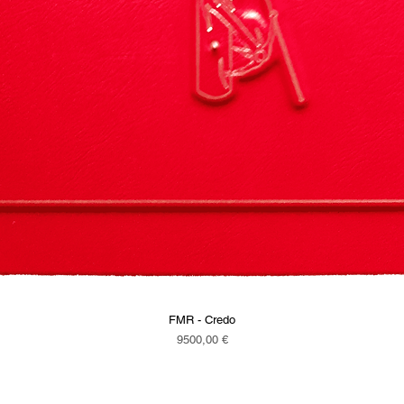
FMR - Credo
Vista rapida
Prezzo
9500,00 €