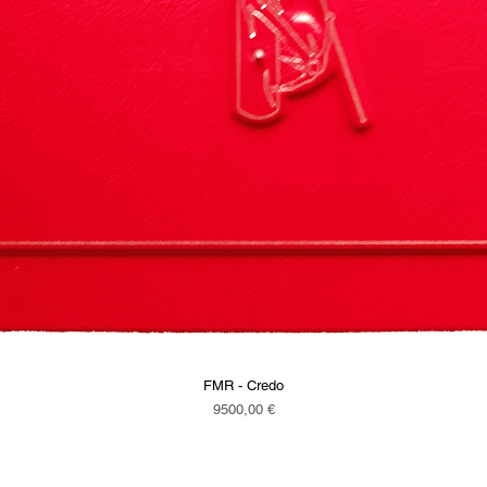
FMR - Credo
Vista rapida
Prezzo
9500,00 €