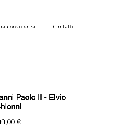
na consulenza
Contatti
nni Paolo II - Elvio
hionni
Prezzo
00,00 €