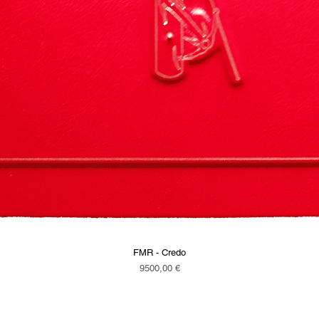
FMR - Credo
Vista rapida
Prezzo
9500,00 €