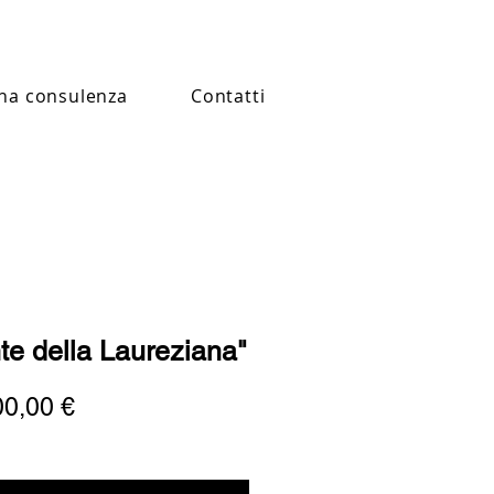
na consulenza
Contatti
te della Laureziana"
Prezzo
00,00 €