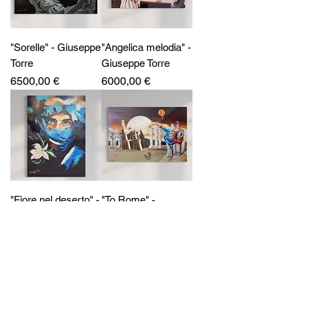
"Sorelle" - Giuseppe
"Angelica melodia" -
Torre
Giuseppe Torre
Prezzo
Prezzo
6500,00 €
6000,00 €
"Fiore nel deserto" -
"To Rome" -
Giuseppe Torre
Giuseppe Torre
Prezzo
Prezzo
4000,00 €
6000,00 €