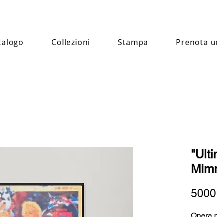
talogo
Collezioni
Stampa
Prenota u
"Ult
Mimm
5000
Opera m