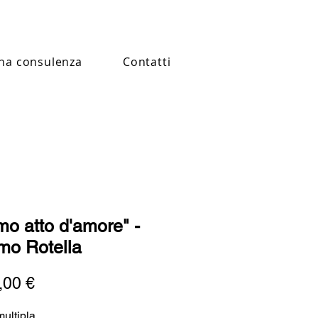
na consulenza
Contatti
imo atto d'amore" -
o Rotella
Prezzo
,00 €
ultipla