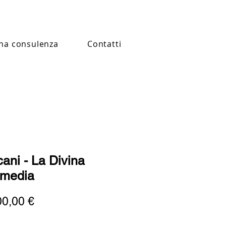
na consulenza
Contatti
cani - La Divina
media
Prezzo
00,00 €