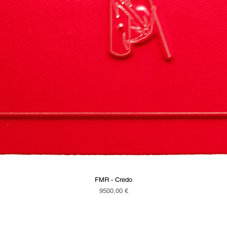
FMR - Credo
Vista rapida
Prezzo
9500,00 €