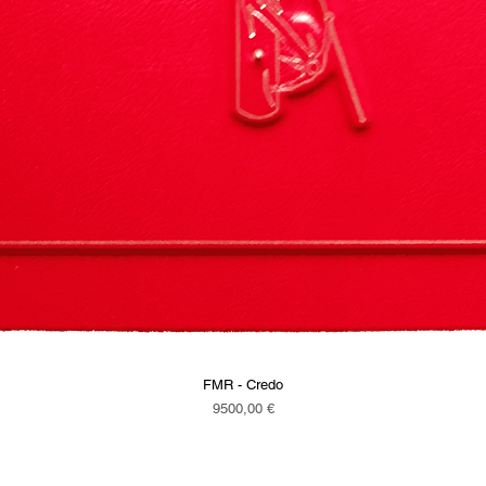
FMR - Credo
Vista rapida
Prezzo
9500,00 €