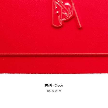
FMR - Credo
Vista rapida
Prezzo
9500,00 €