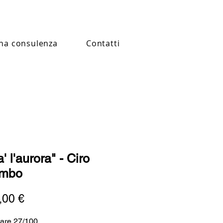
na consulenza
Contatti
' l'aurora" - Ciro
umbo
Prezzo
,00 €
are 27/100