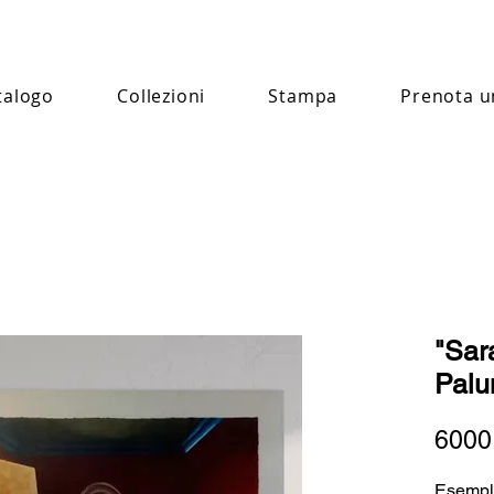
talogo
Collezioni
Stampa
Prenota u
"Sara
Pal
6000
Esempl