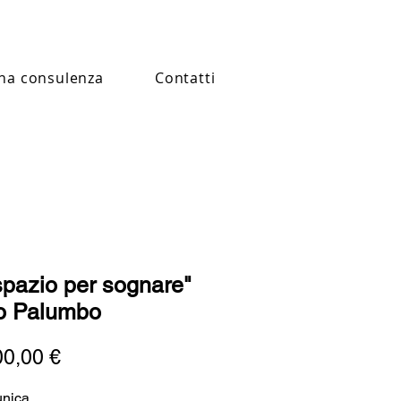
na consulenza
Contatti
spazio per sognare"
ro Palumbo
Prezzo
00,00 €
unica