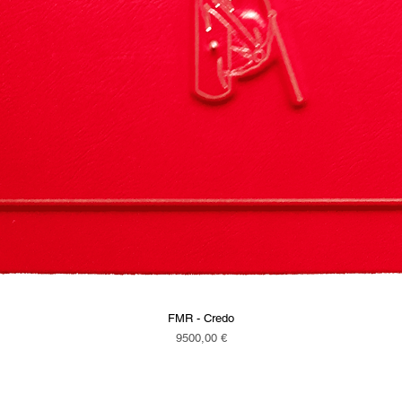
FMR - Credo
Vista rapida
Prezzo
9500,00 €