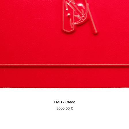
FMR - Credo
Vista rapida
Prezzo
9500,00 €