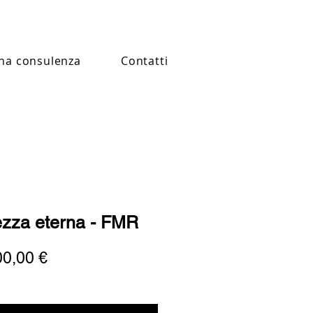
na consulenza
Contatti
ezza eterna - FMR
Prezzo
00,00 €