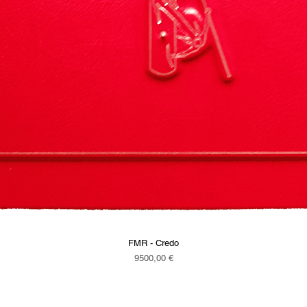
FMR - Credo
Vista rapida
Prezzo
9500,00 €