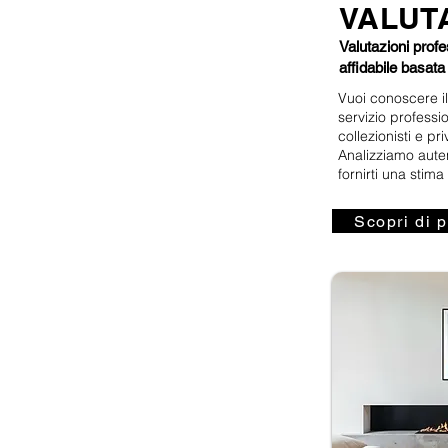
VALUT
Valutazioni profe
affidabile basat
Vuoi conoscere il
servizio professio
collezionisti e priv
Analizziamo auten
fornirti una sti
Scopri di p