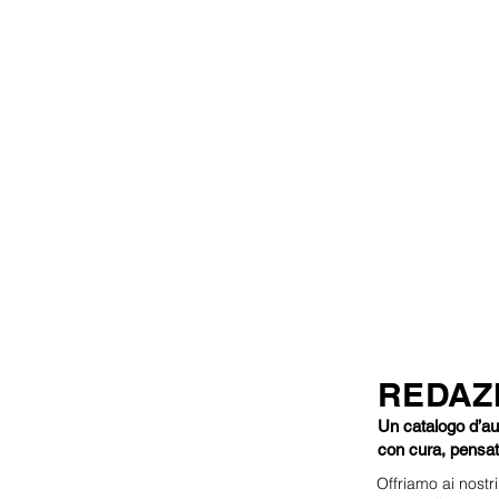
Tait Investment
, uno degli ambit
dell'arte.
I
Broker di Tait Investme
personalizzate ad ogni vostra es
inoltre sensibile alla tutela d
REDAZ
Un catalogo d’aut
con cura, pensat
Offriamo ai nostr