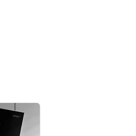
il settore del mercato finanziario
ercato dell'arte, creando soluzioni
mediazione finanziaria
si mostra
i nel complesso mondo dell'arte.