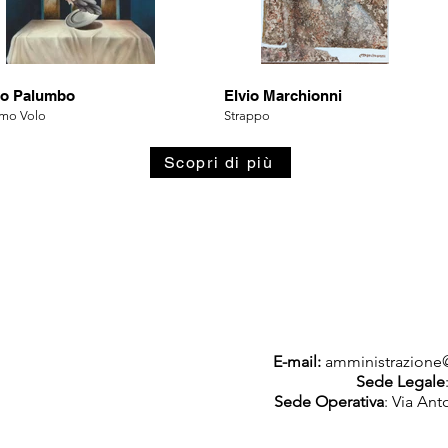
ro Palumbo
Elvio Marchionni
imo Volo
Strappo
Scopri di più
E-mail:
amministrazione@
Sede Legale
Sede Operativa
: Via Ant