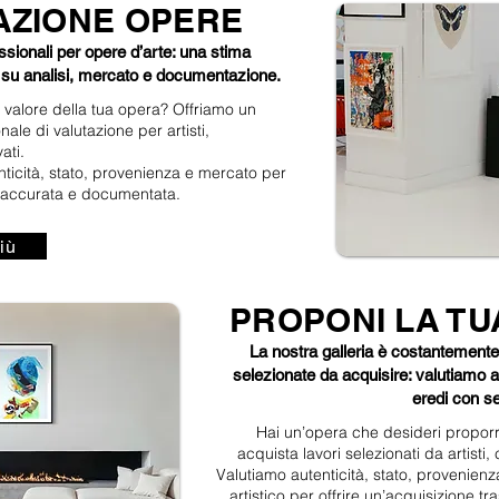
AZIONE OPERE
ssionali per opere d’arte: una stima
a su analisi, mercato e documentazione.
 valore della tua opera? Offriamo un
nale di valutazione per artisti,
ati.
ticità, stato, provenienza e mercato per
ma accurata e documentata.
iù
PROPONI LA T
La nostra galleria è costantemente 
selezionate da acquisire: valutiamo art
eredi con se
Hai un’opera che desideri proporr
acquista lavori selezionati da artisti, 
Valutiamo autenticità, stato, provenienz
artistico per offrire un’acquisizione tr