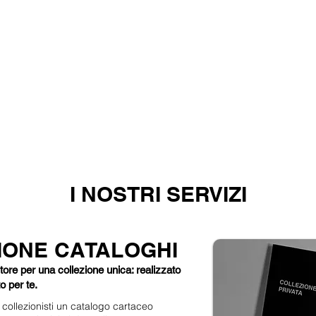
ART & FINANCE
i in cui si ramifica Tait Group, cura un costante dialogo con 
nt
vi forniranno un'indicazione precisa dell'andamento del m
igenza, dalla vendita alla cura patrimoniale.
La nostra inter
el patrimonio, permettendo ai nostri clienti di navigare sicur
I NOSTRI SERVIZI
IONE CATALOGHI
ore per una collezione unica: realizzato
o per te.
i collezionisti un catalogo cartaceo