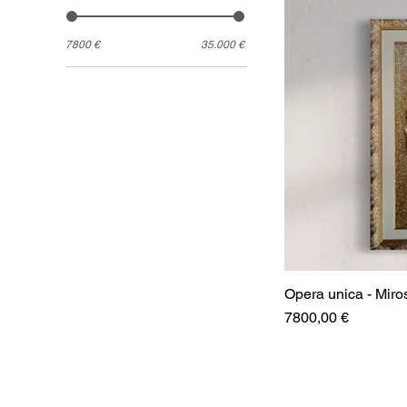
7800 €
35.000 €
Opera unica - Miro
Prezzo
7800,00 €