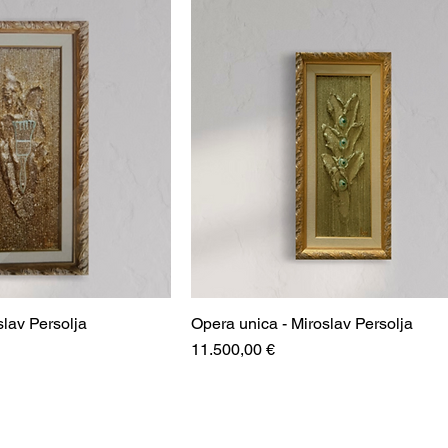
slav Persolja
Opera unica - Miroslav Persolja
Prezzo
11.500,00 €