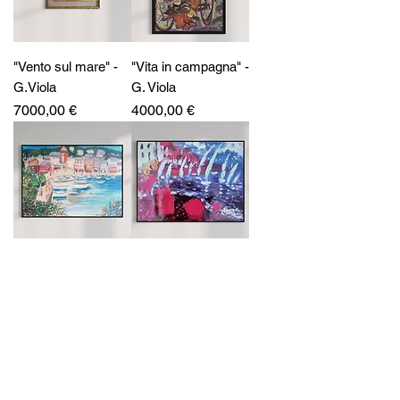
"Vento sul mare" -
"Vita in campagna" -
G.Viola
G. Viola
Prezzo
Prezzo
7000,00 €
4000,00 €
"Portofino" G.Viola
"La Regata" -
G.Viola
Prezzo
7000,00 €
Prezzo
3500,00 €
Seguici anche su i nostri
canali Social:
T-Affordable