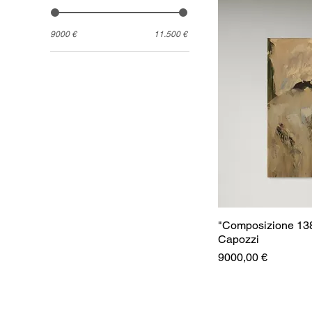
9000 €
11.500 €
"Composizione 138
Capozzi
Prezzo
9000,00 €