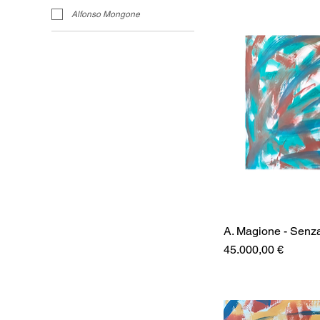
Alfonso Mongone
A. Magione - Senza 
Prezzo
45.000,00 €